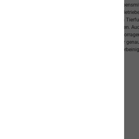
Fischanteil von ca. 70% im Durchschnitt und weist Lebensmitt
Schlachtabfälle). Höchste Qualität aus kontrollierten Betrie
Beilagen sind der Garant, dass Sie mit unserem naVita Tierfut
Lieblinge ausgewogen und abwechslungsreich ernähren. Auch 
darauf, dass es Ihnen persönlich gut geht. Unsere hervorr
beweisen dies. Als Schweizer Unternehmen kennen wir gena
Qualitätsansprüche unserer Kunden sowie unseren vierbeinig
diese in unseren Produkten um.
Unsere Communities