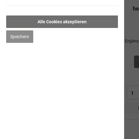
he
Hygiene/Pflege
Kräuter
Alle Cookies akzeptieren
herbs 1 - Entschlackung + Reinigung
Speichern
Ergänz
herbs 2 - Aufbau
herbs 3 - Haut + Fell
herbs 4 - Optimale Verdauung
herbs 5 - Vitalität + Ausgeglichenheit
herbs 6 - Gelenke + Entzündungen
herbs 7 - Flöhe & Zecken
Impfen
Mensch
Gut zu Wissen