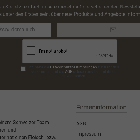
n Sie jetzt einfach unseren regelmäßig erscheinenden Newslett
s unter den Ersten sein, über neue Produkte und Angebote inform
E-
Mail-
Adresse*
Ich habe die
Datenschutzbestimmungen
zur Kenntnis
genommen und die
AGB
gelesen und bin mit ihnen
einverstanden.
Firmeninformation
 einem Schweizer Team
AGB
then und
Impressum
er hat einen Fleisch- bzw.