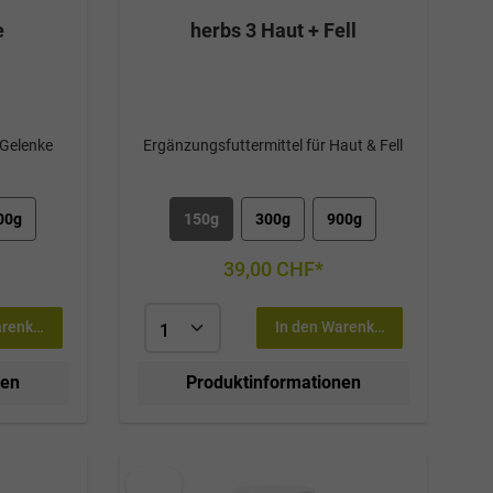
e
herbs 3 Haut + Fell
 Gelenke
Ergänzungsfuttermittel für Haut & Fell
00g
150g
300g
900g
39,00 CHF*
arenkorb
In den Warenkorb
nen
Produktinformationen
Tipp