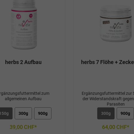
herbs 2 Aufbau
herbs 7 Flöhe + Zeck
rgänzungsfuttermittel zum
Ergänzungsfuttermittel zur
allgemeinen Aufbau
der Widerstandskraft gegen
Parasiten
150g
300g
900g
300g
900g
39,00 CHF*
64,00 CHF*