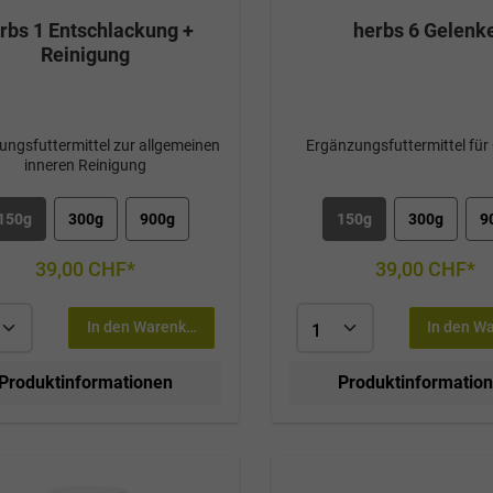
rbs 1 Entschlackung +
herbs 6 Gelenk
Reinigung
ungsfuttermittel zur allgemeinen
Ergänzungsfuttermittel für
inneren Reinigung
150g
300g
900g
150g
300g
9
39,00 CHF*
39,00 CHF*
In den Warenkorb
In den W
Produktinformationen
Produktinformatio