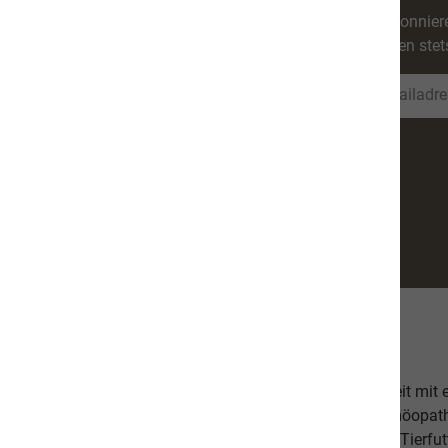
Abonniere
werden stet
Über uns
Unsere hochwertige Tiernahrung ist in Zusammenarbeit mit
bestehend aus einer Tierärztin, Tierheilpraktikern, Homöopa
Ernährungsfachleuten entwickelt worden. Das leckere Tierfutt