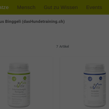
atze
Mensch
Gut zu Wissen
Events
s Binggeli (dasHundetraining.ch)
7
Artikel