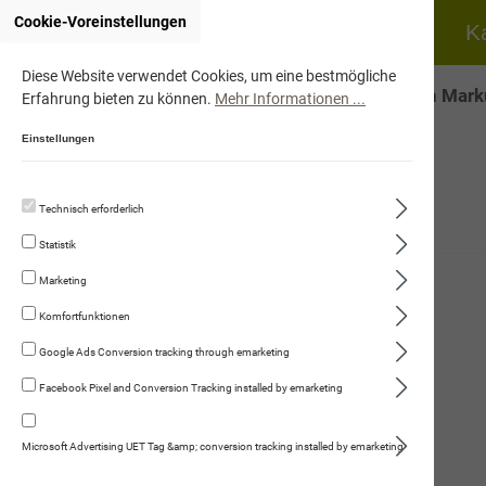
Cookie-Voreinstellungen
Home
Hund
K
Diese Website verwendet Cookies, um eine bestmögliche
Onlineshop von Marku
Erfahrung bieten zu können.
Mehr Informationen ...
Einstellungen
Technisch erforderlich
Hund
Statistik
Katze
Marketing
Fleischmenüs
Komfortfunktionen
Trockennahrung
Google Ads Conversion tracking through emarketing
Facebook Pixel and Conversion Tracking installed by emarketing
Kauartikel/Leckerli
Schweizer Würste
Microsoft Advertising UET Tag &amp; conversion tracking installed by emarketing
Ergänzungsprodukte