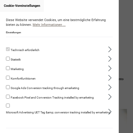
Cookie-Voreinstellungen
Onlineshop von MarkusBinggeli
(dasHundetraining.ch)
Diese Website verwendet Cookies, um eine bestmögliche Erfahrung
bieten zu können.
Mehr Informationen ...
Einstellungen
Technisch erforderlich
Statistik
Marketing
Komfortfunktionen
Navigation
Suche
Mein Konto
Google Ads Conversion tracking through emarketing
Warenkorb
Facebook Pixel and Conversion Tracking installed by emarketing
Gut zu Wissen
Häufige Fragen (FAQ)
Allgemeine Fragen
Microsoft Advertising UET Tag &amp; conversion tracking installed by emarketing