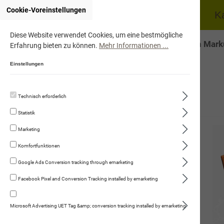
Cookie-Voreinstellungen
Home
Hund
K
Diese Website verwendet Cookies, um eine bestmögliche
Onlineshop von Marku
Erfahrung bieten zu können.
Mehr Informationen ...
Einstellungen
Technisch erforderlich
Hund
Statistik
Trockennahrung
Marketing
Fleischmenüs
Komfortfunktionen
Kauartikel/Leckerli
Google Ads Conversion tracking through emarketing
Facebook Pixel and Conversion Tracking installed by emarketing
Schweizer Würste
Ergänzungsprodukte
Microsoft Advertising UET Tag &amp; conversion tracking installed by emarketing
Kräuter