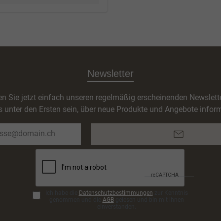
Newsletter
n Sie jetzt einfach unseren regelmäßig erscheinenden Newslett
s unter den Ersten sein, über neue Produkte und Angebote inform
E-
Mail-
Adresse*
Ich habe die
Datenschutzbestimmungen
zur Kenntnis
genommen und die
AGB
gelesen und bin mit ihnen
einverstanden.