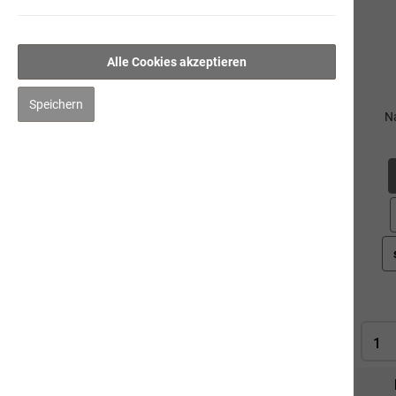
Pflege
Impfen & Entwurmen
Alle Cookies akzeptieren
Naturbernstein
Speichern
Na
Katze
Mensch
Gut zu Wissen
Events
Karriere
Zubehör
Preis