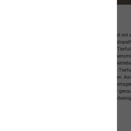
Über uns
Unsere hochwertige Tiernahrung ist in Zusammenarbeit mit
bestehend aus einer Tierärztin, Tierheilpraktikern, Homöopa
Ernährungsfachleuten entwickelt worden. Das leckere Tierfutt
Fischanteil von ca. 70% im Durchschnitt und weist Lebensmitt
Schlachtabfälle). Höchste Qualität aus kontrollierten Betrie
Beilagen sind der Garant, dass Sie mit unserem naVita Tierfut
Lieblinge ausgewogen und abwechslungsreich ernähren. Auch 
darauf, dass es Ihnen persönlich gut geht. Unsere hervorr
beweisen dies. Als Schweizer Unternehmen kennen wir gena
Qualitätsansprüche unserer Kunden sowie unseren vierbeinig
diese in unseren Produkten um.
Unsere Communities