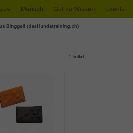
atze
Mensch
Gut zu Wissen
Events
s Binggeli (dasHundetraining.ch)
1
Artikel